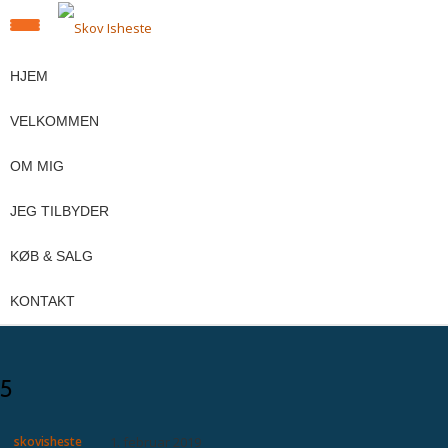
SKIFT
Videre
til
HJEM
NAVIGATION
indhold
VELKOMMEN
OM MIG
JEG TILBYDER
KØB & SALG
KONTAKT
5
skovisheste
1. februar 2019