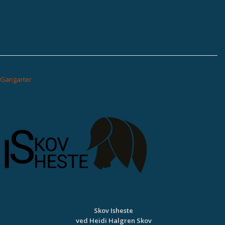
INDLÆGSNAVIGATION
Gangarter
Skov Isheste
ved Heidi Halgren Skov