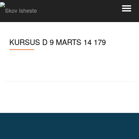
Ski
Videre
na
til
indhold
KURSUS D 9 MARTS 14 179