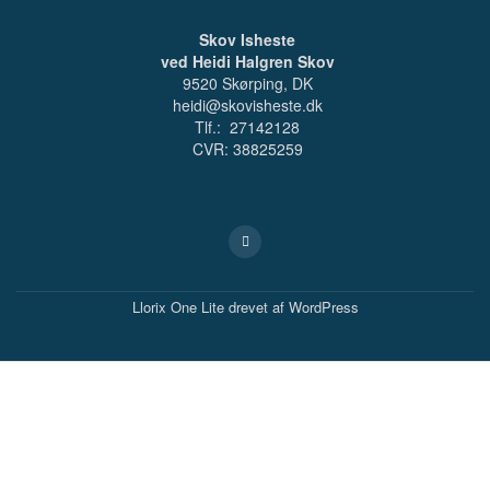
Skov Isheste
ved Heidi Halgren Skov
9520 Skørping, DK
heidi@skovisheste.dk
Tlf.: 27142128
CVR: 38825259
Sekundær
fa-
facebook-
menu
square
Llorix One Lite
drevet af
WordPress