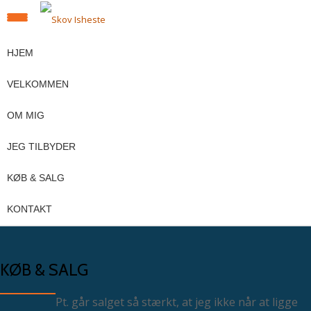
SKIFT
Videre
til
HJEM
NAVIGATION
indhold
VELKOMMEN
OM MIG
JEG TILBYDER
KØB & SALG
KONTAKT
KØB & SALG
Pt. går salget så stærkt, at jeg ikke når at ligge